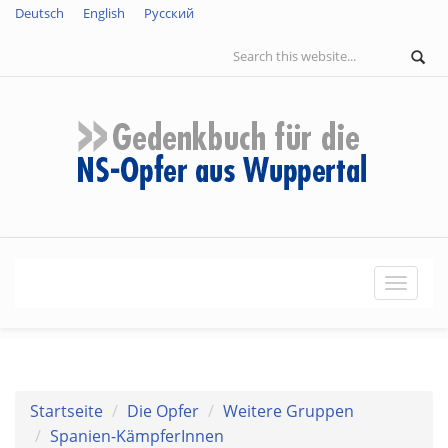
Direkt
Deutsch
English
Русский
zum
Suchformular
S
Inhalt
Naviga
aktivie
Startseite
Die Opfer
Weitere Gruppen
Spanien-KämpferInnen