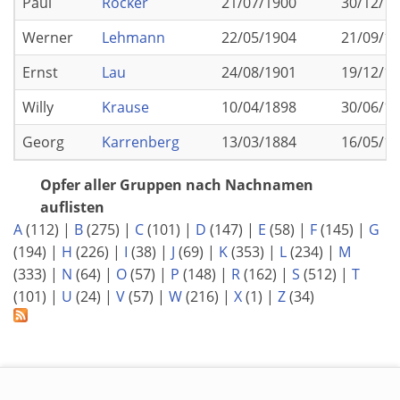
Paul
Röcker
21/07/1900
30/12/1
Werner
Lehmann
22/05/1904
21/09/1
Ernst
Lau
24/08/1901
19/12/1
Willy
Krause
10/04/1898
30/06/1
Georg
Karrenberg
13/03/1884
16/05/1
Opfer aller Gruppen nach Nachnamen
auflisten
A
(112)
|
B
(275)
|
C
(101)
|
D
(147)
|
E
(58)
|
F
(145)
|
G
(194)
|
H
(226)
|
I
(38)
|
J
(69)
|
K
(353)
|
L
(234)
|
M
(333)
|
N
(64)
|
O
(57)
|
P
(148)
|
R
(162)
|
S
(512)
|
T
(101)
|
U
(24)
|
V
(57)
|
W
(216)
|
X
(1)
|
Z
(34)